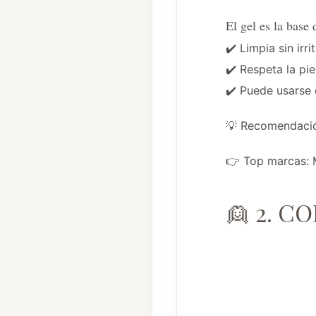
El gel es la base 
✔️ Limpia sin irri
✔️ Respeta la pie
✔️ Puede usarse 
💡 Recomendación
👉 Top marcas: 
👱 2. C