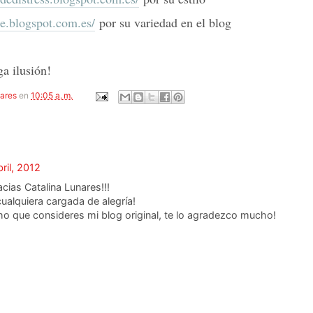
me.blogspot.com.es/
por su variedad en el blog
a ilusión!
nares
en
10:05 a. m.
bril, 2012
ias Catalina Lunares!!!
cualquiera cargada de alegría!
o que consideres mi blog original, te lo agradezco mucho!