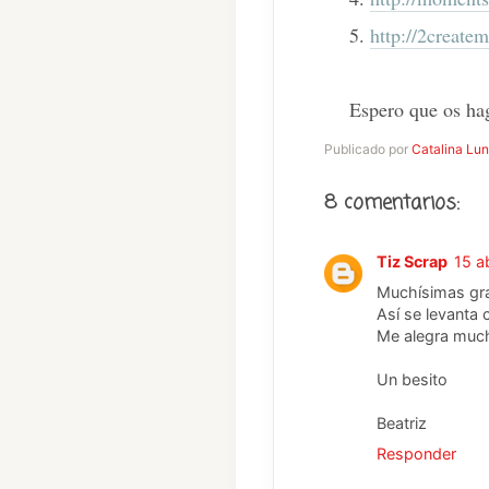
5.
http://2create
Espero que os hag
Publicado por
Catalina Lu
8 comentarios:
Tiz Scrap
15 a
Muchísimas grac
Así se levanta 
Me alegra much
Un besito
Beatriz
Responder