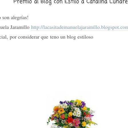
Premio al Blog con Estilo a Catalina Lunar
 son alegrías!
uela Jaramillo
http://lacasitademanuelajaramillo.blogspot.com
al, por considerar que teno un blog estiloso