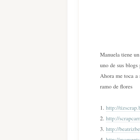
Manuela tiene un
uno de sus blogs
Ahora me toca a m
ramo de flores
1.
http://tizscrap
2.
http://scrapca
3.
http://beatrizb
4.
http://moments